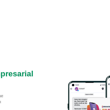
presarial
ue
o