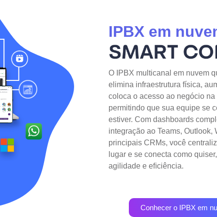
IPBX em nuve
O IPBX multicanal em nuvem qu
elimina infraestrutura física, a
coloca o acesso ao negócio n
permitindo que sua equipe se 
estiver. Com dashboards compl
integração ao Teams, Outlook
principais CRMs, você centrali
lugar e se conecta como quise
agilidade e eﬁciência.
Conhecer o IPBX em n