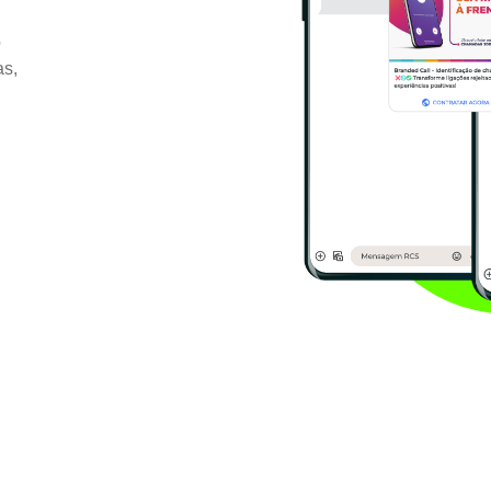
o
as,