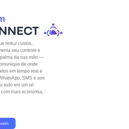
m
e reduz custos,
umenta seu controle e
a palma da sua mão —
comunique de onde
etos em tempo real e
, WhatsApp, SMS e aos
za tudo em um só
r, com mais economia,
uvem