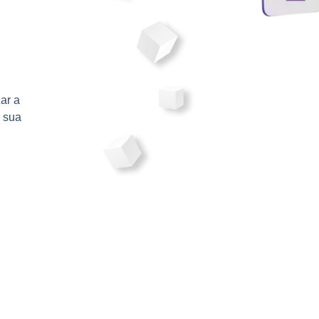
ar a
a sua